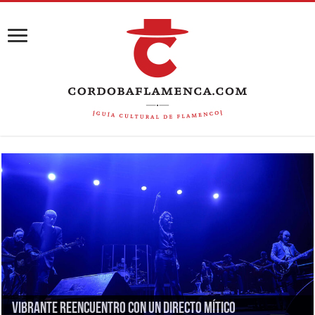
Vibrante reencuentro con un directo mítico
Descafeinado homenaje al legado de Paco de Lucía
Reivindicaciones de alto voltaje