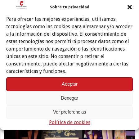
Sobre tu privacidad
La Cata Flamenca de Montilla abre un nuevo capítulo en su
trayectoria tras haber celebrado ya su medio siglo de …
Para ofrecer las mejores experiencias, utilizamos
tecnologías como las cookies para almacenar y/o acceder
Leer más »
a la información del dispositivo. El consentimiento de
estas tecnologías nos permitirá procesar datos como el
Puente Genil rinde honores a Fosforito en su
comportamiento de navegación o las identificaciones
únicas en este sitio. No consentir o retirar el
Festival de Cante Grande
consentimiento, puede afectar negativamente a ciertas
características y funciones.
Aceptar
Denegar
Ver preferencias
Política de cookies