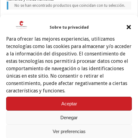
No se han encontrado productos que coincidan con tu selección.
Sobre tu privacidad
Carrito
Para ofrecer las mejores experiencias, utilizamos
No hay productos en el carrito.
tecnologías como las cookies para almacenar y/o acceder
a la información del dispositivo. El consentimiento de
Buscar en la tienda…
estas tecnologías nos permitirá procesar datos como el
comportamiento de navegación o las identificaciones
Buscar
únicas en este sitio. No consentir o retirar el
consentimiento, puede afectar negativamente a ciertas
características y funciones.
Categorías de productos
Aceptar
Experiencias Flamencas en Córdoba
Denegar
Ver preferencias