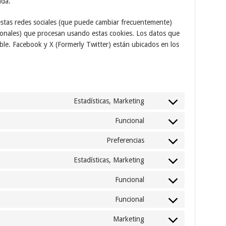
ada.
e estas redes sociales (que puede cambiar frecuentemente)
onales) que procesan usando estas cookies. Los datos que
le. Facebook y X (Formerly Twitter) están ubicados en los
Estadísticas, Marketing
Consent
to
Funcional
Consent
service
to
wistia
Preferencias
Consent
service
to
woocommerce
Estadísticas, Marketing
Consent
service
to
mailmunch
Funcional
Consent
service
to
google-
Funcional
Consent
service
adsense
to
google-
Marketing
Consent