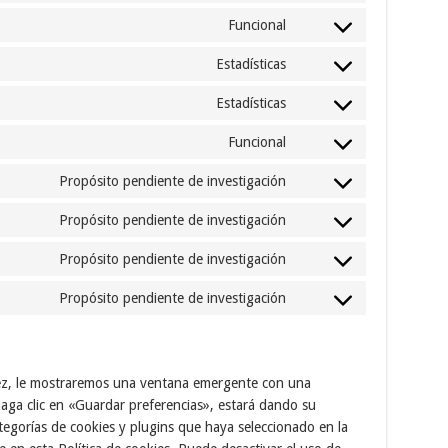
service
recaptcha
to
wordpress
Funcional
Consent
service
to
facebook
Estadísticas
Consent
service
to
stripe
Estadísticas
Consent
service
to
google-
Funcional
Consent
service
analytics
to
sourcebuster-
Propósito pendiente de investigación
Consent
service
js
to
wordfence
Propósito pendiente de investigación
Consent
service
to
mixpanel
Propósito pendiente de investigación
Consent
service
to
google-
Propósito pendiente de investigación
Consent
service
fonts
to
youtube
service
misceláneas
ez, le mostraremos una ventana emergente con una
haga clic en «Guardar preferencias», estará dando su
tegorías de cookies y plugins que haya seleccionado en la