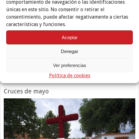
comportamiento de navegación o las identificaciones
únicas en este sitio. No consentir o retirar el
consentimiento, puede afectar negativamente a ciertas
características y funciones.
Certamen de Academias de Baile de Córdoba 2026 Del 29 al 3 de
Aceptar
mayo Plaza de las Tendillas | 20:30h El Certamen de Academias de
Baile repetirá este año como uno de los grandes eventos del mayo
Denegar
festivo en Córdoba. La muestra dará comienzo el 29 de abril y se
prolongará hasta el 3 de mayo en el escenario ubicado …
Ver preferencias
Leer más »
Política de cookies
Cruces de mayo