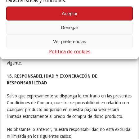
características y funciones.
Las cantidades pagadas por aquellos productos que sean
Aceptar
devueltos a causa de alguna tara o defecto, cuando realmente
exista, le serán reembolsadas íntegramente, incluidos los gastos
Denegar
de entrega incurridos para entregarle el artículo. La devolución se
efectuará en el mismo medio de pago que se utilizó para pagar la
Ver preferencias
compra.
Política de cookies
Quedan a salvo los derechos reconocidos por la legislación
vigente.
15. RESPONSABILIDAD Y EXONERACIÓN DE
RESPONSABILIDAD
Salvo que expresamente se disponga lo contrario en las presentes
Condiciones de Compra, nuestra responsabilidad en relación con
cualquier producto adquirido en nuestra página web estará
limitada estrictamente al precio de compra de dicho producto.
No obstante lo anterior, nuestra responsabilidad no está excluida
ni limitada en los siguientes casos: