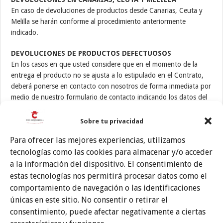
En caso de devoluciones de productos desde Canarias, Ceuta y
Melilla se harán conforme al procedimiento anteriormente
indicado.
DEVOLUCIONES DE PRODUCTOS DEFECTUOSOS
En los casos en que usted considere que en el momento de la
entrega el producto no se ajusta a lo estipulado en el Contrato,
deberá ponerse en contacto con nosotros de forma inmediata por
medio de nuestro formulario de contacto indicando los datos del
producto así como el daño que sufre, o bien llamando por
teléfono al número 954930093 donde le indicaremos la forma de
Sobre tu privacidad
proceder.
Para ofrecer las mejores experiencias, utilizamos
Procederemos a examinar detenidamente el producto devuelto y
tecnologías como las cookies para almacenar y/o acceder
le comunicaremos por e-mail, dentro de un plazo razonable, si
a la información del dispositivo. El consentimiento de
procede la devolución o sustitución del mismo (en su caso). La
estas tecnologías nos permitirá procesar datos como el
devolución o sustitución del artículo se efectuará lo antes posible
comportamiento de navegación o las identificaciones
y, en cualquier caso, dentro de los 30 días siguientes a la fecha en
únicas en este sitio. No consentir o retirar el
la que le enviemos un correo electrónico confirmando que
consentimiento, puede afectar negativamente a ciertas
procede la devolución o sustitución del artículo no conforme.