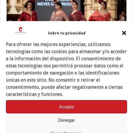
Sobre tu privacidad
Para ofrecer las mejores experiencias, utilizamos
tecnologías como las cookies para almacenar y/o acceder
La colección de trajes de flamenca de Viviana Iorio presentada en We
a la información del dispositivo. El consentimiento de
love Flamenco 2018 se inspira en los aires de su tierra y en la mujer
estas tecnologías nos permitirá procesar datos como el
‘tanguera’, maleva y con carácter, pero siempre sensual. La flamenca de
comportamiento de navegación o las identificaciones
‘Tango’ -así se llama su nueva propuesta- se muestra en los talles largos,
únicas en este sitio. No consentir o retirar el
que resaltan la figura, y en los escotes. Gasas …
consentimiento, puede afectar negativamente a ciertas
Leer más »
características y funciones.
Aceptar
Agenda del día
Denegar