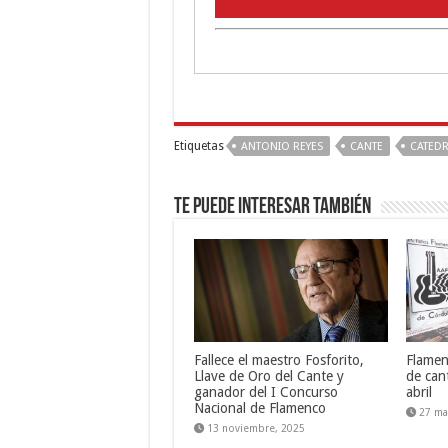
Etiquetas
ANTONIO REYES
CANTE
CATEDR
Te puede interesar también
Fallece el maestro Fosforito,
Flamen
Llave de Oro del Cante y
de can
ganador del I Concurso
abril
Nacional de Flamenco
27 ma
13 noviembre, 2025