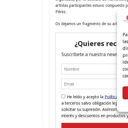
artistas participantes estuvo compuesto po
Pérez.
Os dejamos un fragmento de su actuación 
Pa
la
di
pr
id
co
ca