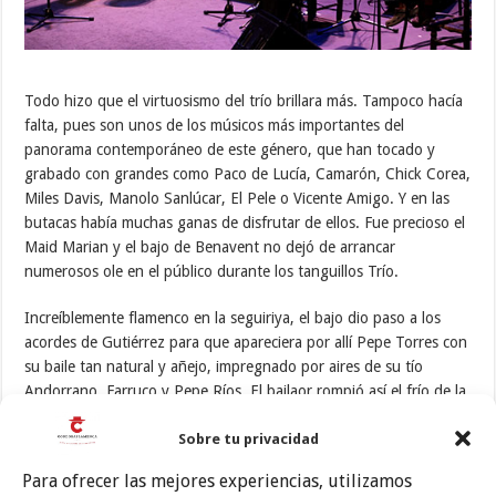
Todo hizo que el virtuosismo del trío brillara más. Tampoco hacía
falta, pues son unos de los músicos más importantes del
panorama contemporáneo de este género, que han tocado y
grabado con grandes como Paco de Lucía, Camarón, Chick Corea,
Miles Davis, Manolo Sanlúcar, El Pele o Vicente Amigo. Y en las
butacas había muchas ganas de disfrutar de ellos. Fue precioso el
Maid Marian y el bajo de Benavent no dejó de arrancar
numerosos ole en el público durante los tanguillos Trío.
Increíblemente flamenco en la seguiriya, el bajo dio paso a los
acordes de Gutiérrez para que apareciera por allí Pepe Torres con
su baile tan natural y añejo, impregnado por aires de su tío
Andorrano, Farruco y Pepe Ríos. El bailaor rompió así el frío de la
noche, y quiso hacerlo también en las bulerías junto al saxo de
Sobre tu privacidad
Pardo. Un fin de fiesta flamenco que equilibró el recital y dio en
esos palos el sentido al nombre de Cu4tro.
Para ofrecer las mejores experiencias, utilizamos