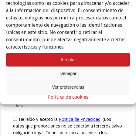
tecnologías como las cookies para almacenar y/o acceder
‘Cu4tro’. Teatro Central. Cante: Carmen Linares. Flauta/Saxo:
a la información del dispositivo. El consentimiento de
Jorge Pardo. Bajo: Carles Benavent. Batería: Tino Di Geraldo.
Guitarra: Salvador Gutiérrez. Baile: Pepe Torres. Coros y p
almas:
estas tecnologías nos permitirá procesar datos como el
Ana María González y Rosario Amador.
comportamiento de navegación o las identificaciones
únicas en este sitio. No consentir o retirar el
consentimiento, puede afectar negativamente a ciertas
características y funciones.
Aceptar
Denegar
Ver preferencias
Política de cookies