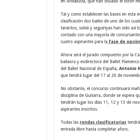
en Andalucía, que han situado el listón m
Tal y como establecen las bases en esta e
clasificación dos bailes de uno de los cuat
tarantos, soleá y seguiriyas han sido así
contado con una mayoría de concursantes
cuatro aspirantes para la
fase de opció
Ahora será el jurado compuesto por la C
bailaora y exdirectora del Ballet Flamenc
del Ballet Nacional de España,
Antonio N
que tendrá lugar del 17 al 20 de noviemb
No obstante, el concurso continuará mañan
disciplina de Guitarra, donde se espera q
tendrán lugar los días 11, 12 y 13 de nov
aspirantes inscritos.
Todas las
rondas clasificatorias
tendrán
entrada libre hasta completar aforo.