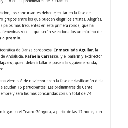
uy alto en las preliminares del certamen.
dición, los concursantes deben ejecutar en la fase de
ro grupos entre los que pueden elegir los artistas. Alegrías,
 los palos más frecuentes en esta primera ronda, que ha
 femeninas y en la que serán seleccionados un máximo de
n a premio
.
atedrática de Danza cordobesa,
Inmaculada Aguilar
, la
o de Andalucía,
Rafaela Carrasco
, y el bailarín y exdirector
ajarro
, quien deberá fallar el pase a la siguiente ronda,
re.
a viernes 8 de noviembre con la fase de clasificación de la
ue acudan 15 participantes. Las preliminares de Cante
iembre y será las más concurridas con un total de 74
 lugar en el Teatro Góngora, a partir de las 17 horas, con