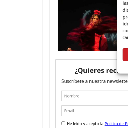
la
di
pr
id
co
ca