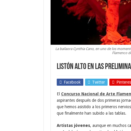
La bailaora Cynthia Cano, en uno de los momento
Flamenco de
Listón alto en las prelimin
Facebook
Twitter
Pinteres
El
Concurso Nacional de Arte Flame
aspirantes después de dos primeras jorn
que hemos asistido a los primeros nervios 
que finalmente han subido a las tablas.
Artistas jóvenes
, aunque en muchos cas