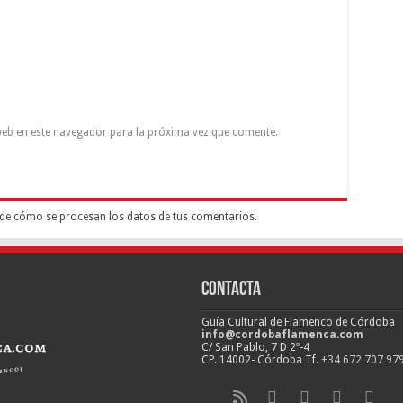
eb en este navegador para la próxima vez que comente.
de cómo se procesan los datos de tus comentarios.
Contacta
Guía Cultural de Flamenco de Córdoba
info@cordobaflamenca.com
C/ San Pablo, 7 D 2º-4
CP. 14002- Córdoba Tf.
+34 672 707 97