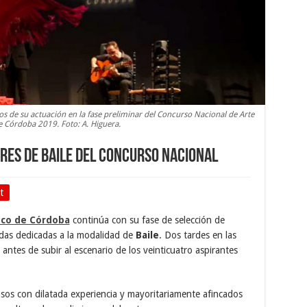
s de su actuación en la fase preliminar del Concurso Nacional de Arte
 Córdoba 2019. Foto: A. Higuera.
ares de Baile del Concurso Nacional
t
nco de Córdoba
continúa con su fase de selección de
adas dedicadas a la modalidad de
Baile
. Dos tardes en las
antes de subir al escenario de los veinticuatro aspirantes
os con dilatada experiencia y mayoritariamente afincados