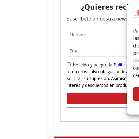
Pa
la
di
pr
id
co
ca