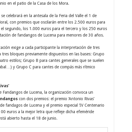
nio en el patio de la Casa de los Mora.
se celebrará en la antesala de la Feria del Valle el 1 de
 Moral, con premios que oscilarán entre los 2.500 euros para
a el segundo, los 1.000 euros para el tercero y los 250 euros
pretación de fandangos de Lucena para menores de 30 años.
ción exige a cada participante la interpretación de tres
a tres bloques previamente dispuestos en las bases: Grupo
atro estilos; Grupo B para cantes generales que se suelen
 cabal…) y Grupo C para cantes de compás más rítmico
ivas’
de Fandangos de Lucena, la organización convoca un
fandangos
con dos premios: el premio ‘Antonio Rivas’
de fandagos de Lucena y el premio especial ‘IV Centenario
100 euros a la mejor letra que refleje dicha efeméride
stá abierto hasta el 18 de junio.