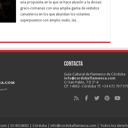
una propuesta en la que se hace alusión a la diosas
greco-romanas con una amplia gama de vestidos
canasteros en los que abundan los volantes
superpuestos con amplio vuelo, las …
Contacta
Guía Cultural de Flamenco de Córdoba
info@cordobaflamenca.com
C/ San Pablo, 7 D 2º-4
CP. 14002- Córdoba Tf.
+34 672 707 97
a.com | G14924682 | Córdoba | info@cordobaflamenca.com | Todos los derech