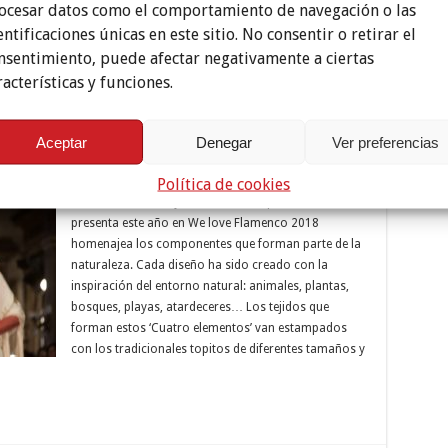
ocesar datos como el comportamiento de navegación o las
mama y cuyos beneficios están destinados a dicha
entificaciones únicas en este sitio. No consentir o retirar el
fundación. Un desfile en el que participaron muchos
nsentimiento, puede afectar negativamente a ciertas
de los diseñadores que …
racterísticas y funciones.
Aceptar
Denegar
Ver preferencias
a Azahares
Política de cookies
La colección de trajes de flamenca que Lola Azahares
presenta este año en We love Flamenco 2018
homenajea los componentes que forman parte de la
naturaleza. Cada diseño ha sido creado con la
inspiración del entorno natural: animales, plantas,
bosques, playas, atardeceres… Los tejidos que
forman estos ‘Cuatro elementos’ van estampados
con los tradicionales topitos de diferentes tamaños y