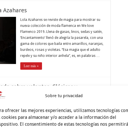
a Azahares
Lola Azahares se reviste de magia para mostrar su
nueva colección de moda flamenca en We love
Flamenco 2019. Llena de gasas, linos, sedas y satén,
‘Encantamiento’ llenó de alegría la pasarela, con una
gama de colores que baila entre amarillos, naranjas,
burdeos, rosas y violetas. “Esa magia que el adulto
repele y su niño interior anhela”, es, en palabras …
Leer más »
da sobre volantes. Clásicos y
Sobre tu privacidad
Texto: Claudia Alfaro. Fotos: M. Valverde / Aníbal
González. El tercer día en We Love Flamenco
ra ofrecer las mejores experiencias, utilizamos tecnologías co
2018 comenzó a mediodía con el desfile solidario de
s cookies para almacenar y/o acceder a la información del
la Fundación Sandra Ibarra, en el que las modelos
spositivo. El consentimiento de estas tecnologías nos permitir
fueron mujeres que habían padecido cáncer de