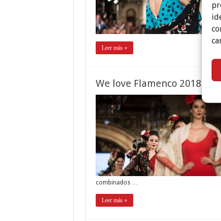
pr
id
co
ca
Leer más »
We love Flamenco 2018. Lol
combinados …
Leer más »