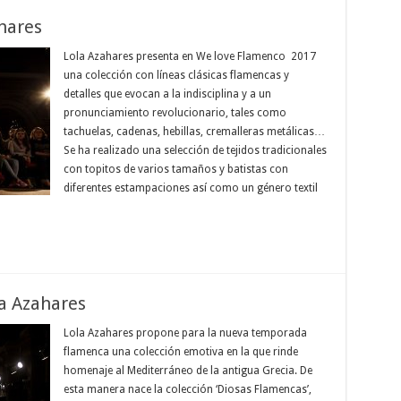
hares
Lola Azahares presenta en We love Flamenco 2017
una colección con líneas clásicas flamencas y
detalles que evocan a la indisciplina y a un
pronunciamiento revolucionario, tales como
tachuelas, cadenas, hebillas, cremalleras metálicas…
Se ha realizado una selección de tejidos tradicionales
con topitos de varios tamaños y batistas con
diferentes estampaciones así como un género textil
a Azahares
Lola Azahares propone para la nueva temporada
flamenca una colección emotiva en la que rinde
homenaje al Mediterráneo de la antigua Grecia. De
esta manera nace la colección ‘Diosas Flamencas’,