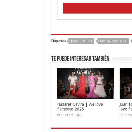
Etiquetas
JUAN BOLECO
MODA FLAMENCA
Te puede interesar también
Nazaret Gavira | We love
Juan F
flamenco 2025
love f
15 enero, 2025
15 en