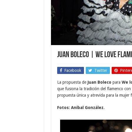
Juan Boleco | We love flam
Facebook
Twitter
Pinter
La propuesta de
Juan Boleco
para
We l
que fusiona la tradición del flamenco co
propuesta única y atrevida para la mujer f
Fotos: Aníbal González.