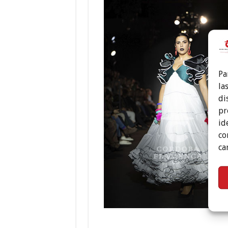
Pa
la
di
pr
id
co
ca