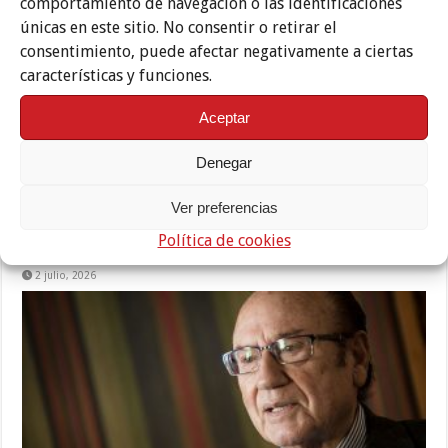
comportamiento de navegación o las identificaciones
3 julio, 2026
únicas en este sitio. No consentir o retirar el
consentimiento, puede afectar negativamente a ciertas
características y funciones.
Aceptar
Denegar
Ver preferencias
Política de cookies
Doña Mencía presenta el cartel de su LIV Vendimia Flamenca
2 julio, 2026