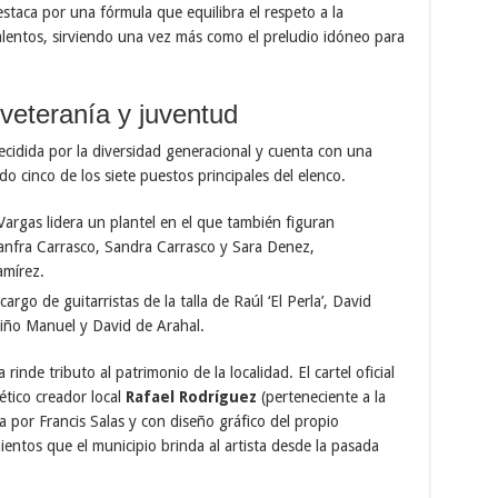
estaca por una fórmula que equilibra el respeto a la
alentos, sirviendo una vez más como el preludio idóneo para
 veteranía y juventud
idida por la diversidad generacional y cuenta con una
 cinco de los siete puestos principales del elenco.
argas lidera un plantel en el que también figuran
uanfra Carrasco, Sandra Carrasco y Sara Denez,
amírez.
argo de guitarristas de la talla de Raúl ‘El Perla’, David
iño Manuel y David de Arahal.
a rinde tributo al patrimonio de la localidad. El cartel oficial
ético creador local
Rafael Rodríguez
(perteneciente a la
 por Francis Salas y con diseño gráfico del propio
entos que el municipio brinda al artista desde la pasada