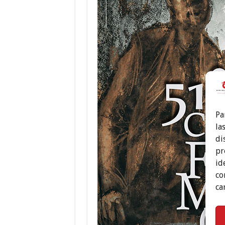
Pa
la
di
pr
id
co
ca