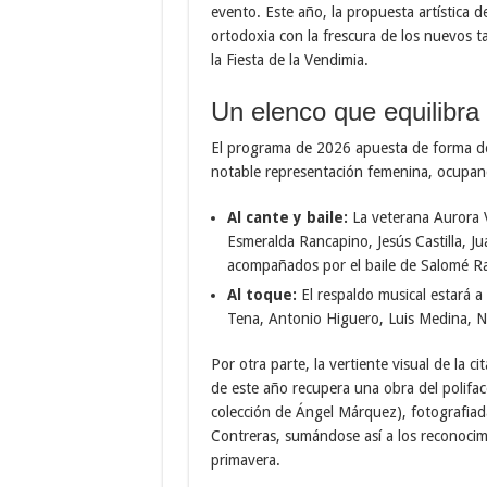
evento. Este año, la propuesta artística d
ortodoxia con la frescura de los nuevos t
la Fiesta de la Vendimia.
Un elenco que equilibra
El programa de 2026 apuesta de forma dec
notable representación femenina, ocupando
Al cante y baile:
La veterana Aurora V
Esmeralda Rancapino, Jesús Castilla, J
acompañados por el baile de Salomé R
Al toque:
El respaldo musical estará a c
Tena, Antonio Higuero, Luis Medina, N
Por otra parte, la vertiente visual de la cit
de este año recupera una obra del polifac
colección de Ángel Márquez), fotografiada
Contreras, sumándose así a los reconocimi
primavera.