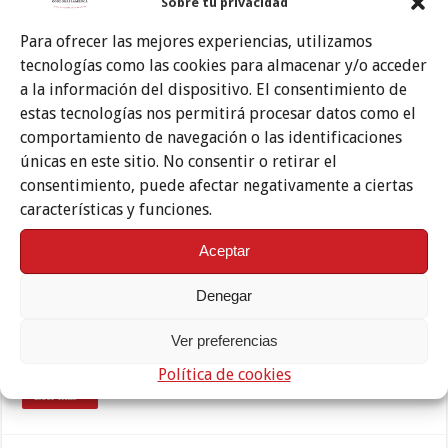
Sobre tu privacidad
Vendimia Flamenca
Para ofrecer las mejores experiencias, utilizamos
tecnologías como las cookies para almacenar y/o acceder
a la información del dispositivo. El consentimiento de
estas tecnologías nos permitirá procesar datos como el
comportamiento de navegación o las identificaciones
únicas en este sitio. No consentir o retirar el
consentimiento, puede afectar negativamente a ciertas
características y funciones.
Aceptar
El delegado de Cultura de la Diputación de Córdoba, Gabriel Duque, ha
Denegar
dado a conocer la LIV Vendimia Flamenca de Doña Mencía, evento que
tendrá lugar el próximo 22 de agosto y que “se consolida como una de
las citas culturales más emblemáticas de la provincia y referente del
Ver preferencias
flamenco en el medio rural andaluz”. Así ha definido Duque esta …
Política de cookies
Leer más »