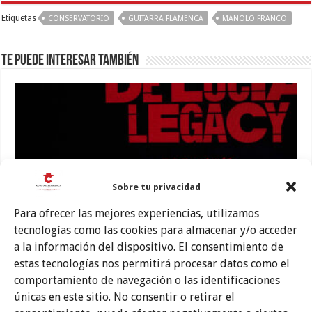
Etiquetas
CONSERVATORIO
GUITARRA FLAMENCA
MANOLO FRANCO
Te puede interesar también
Sobre tu privacidad
Para ofrecer las mejores experiencias, utilizamos
tecnologías como las cookies para almacenar y/o acceder
Descafeinado homenaje al legado de Paco de Lucía
a la información del dispositivo. El consentimiento de
11 julio, 2026
estas tecnologías nos permitirá procesar datos como el
comportamiento de navegación o las identificaciones
únicas en este sitio. No consentir o retirar el