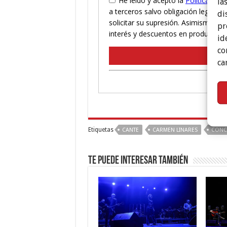
la
di
pr
id
co
ca
Etiquetas
CANTE
CARMEN LINARES
CONC
Te puede interesar también