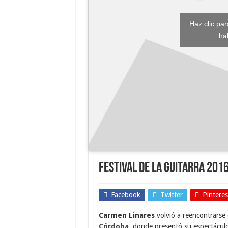
Haz clic pa
ha
Festival de la Guitarra 201
Facebook
Twitter
Pinteres
Carmen Linares
volvió a reencontrarse 
Córdoba
, donde presentó su espectácul