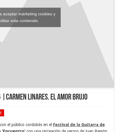
ra aceptar márketing cookies y
bilitar este contenido
6 |Carmen Linares. El Amor Brujo
t
con el público cordobés en el
Festival de la Guitarra de
o
‘Encuentro’
con una recreación de versos de Juan Ramón