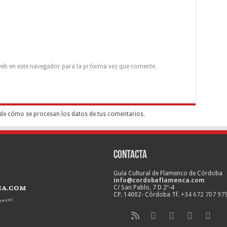
eb en este navegador para la próxima vez que comente.
de cómo se procesan los datos de tus comentarios.
Contacta
Guía Cultural de Flamenco de Córdoba
info@cordobaflamenca.com
C/ San Pablo, 7 D 2º-4
CP. 14002- Córdoba Tf.
+34 672 707 97