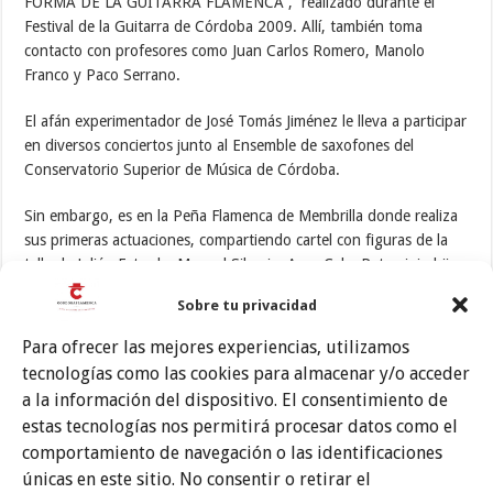
FORMA DE LA GUITARRA FLAMENCA”, realizado durante el
Festival de la Guitarra de Córdoba 2009. Allí, también toma
contacto con profesores como Juan Carlos Romero, Manolo
Franco y Paco Serrano.
El afán experimentador de José Tomás Jiménez le lleva a participar
en diversos conciertos junto al Ensemble de saxofones del
Conservatorio Superior de Música de Córdoba.
Sin embargo, es en la Peña Flamenca de Membrilla donde realiza
sus primeras actuaciones, compartiendo cartel con figuras de la
talla de Julián Estrada, Manuel Silveria, Aroa Cala, Patrocinio hijo,
Antonio Carrión o Miguel de Tena, entre otros.
Sobre tu privacidad
En los últimos años, ha acompañado a artistas como Esther
Para ofrecer las mejores experiencias, utilizamos
Merino, Pedro Cintas, Evaristo Cuevas, Manuel Cuevas o Julián
tecnologías como las cookies para almacenar y/o acceder
Estrada y participa en el ciclo flamenco » 8 PROVINCIAS
a la información del dispositivo. El consentimiento de
DESENCAJA» en el año 2010 y 2011
estas tecnologías nos permitirá procesar datos como el
comportamiento de navegación o las identificaciones
Fue una de las guitarras protagonistas del XIV CORDOBÁN
únicas en este sitio. No consentir o retirar el
FLAMENCO, donde actuó junto a la compañía de la bailaora