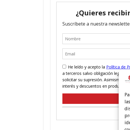
Pa
la
di
pr
id
co