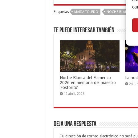
ca
Etiquetas
MARÍA TOLEDO
NOCHE BLANCA DE
Te puede interesar también
Noche Blanca del Flamenco
La noc
2026 en memoria del maestro
24 ju
‘Fosforito’
12 abril, 2026
Deja una respuesta
Tu dirección de correo electrónico no será pu