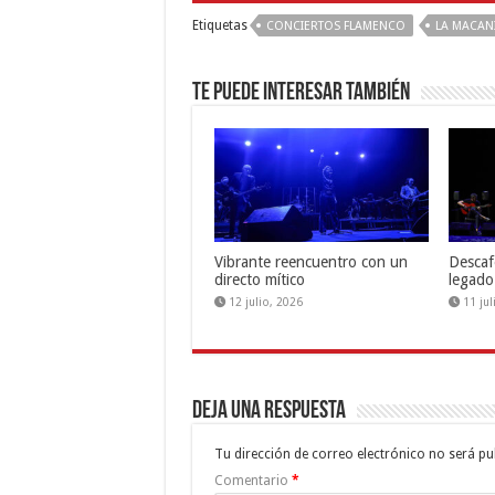
Etiquetas
CONCIERTOS FLAMENCO
LA MACAN
Te puede interesar también
Vibrante reencuentro con un
Descaf
directo mítico
legado
12 julio, 2026
11 ju
Deja una respuesta
Tu dirección de correo electrónico no será pu
Comentario
*