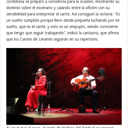
cordobesa se preparó a conciencia para la ocasión, mostrando su
dominio sobre el escenario y calando entre la afición con su
sensibilidad para interpretar el cante. Así consiguió la victoria. “Es
un sueño cumplido porque llevo desde pequeña luchando por mi
sueño, que es el cante, y esto es un empujón, siendo consciente
que tengo que seguir trabajando”, indicó la cantaora, que afirma
que los Cantes de Levante seguirán en su repertorio.
Al igual que el suyo, el resto de trofeos del Festival se asocian