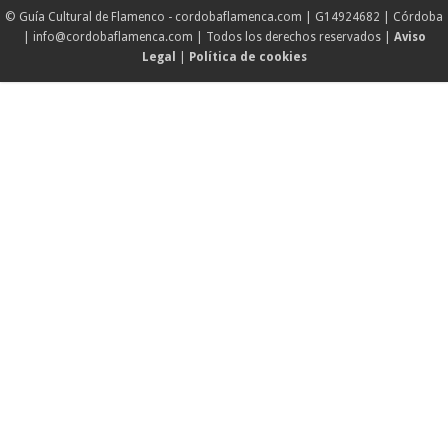
© Guía Cultural de Flamenco - cordobaflamenca.com | G14924682 | Córdoba
| info@cordobaflamenca.com | Todos los derechos reservados |
Aviso
Legal
|
Política de cookies