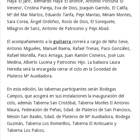
Haya ‘El Jaro’, Bernardo Haya ‘El Bronce’, Antonio Porcuna ‘El
Veneno’, Cristina Pareja, Eva de Dios, Joaquín Garrido, El Califa,
Mª del Mar Martos, Eduardo Tarifa, Pepi Mantas, Miriam Montes,
Sara Corea, Ángel Ordóñez, Rocío de Dios, El Soniquete,
Milagros de Sanz, Antonio de Patrocinio y Pepi Abad.
El acompañamiento a la
guitarra
correrá a cargo de Niño Seve,
Antonio Migueles, Manuel Baena, Rafael Trenas, Paco González,
Rafael Montilla, Paco Arriaga, Juan Ramón Cisneros, José Luis
Medina, Alberto Lucena y Patrocinio Hijo. La bailaora Laura
Heredia será la encargada cerrar el ciclo en la Sociedad de
Plateros Mª Auxiliadora.
En esta edición, las tabernas participantes serán Bodegas
Campos, que acogerá en sus instalaciones la inauguración del
ciclo, además Taberna San Cristóbal, Taberna Moriles II Antonio
Maura, Federación de Peñas, Sdad. de Plateros de San Francisco,
Mesón San Basilio, Sdad. de Plateros de Mª Auxiliadora, Bodega
Guzmán, Taberna Los Romerillos, Taberna El Anticuario y
Taberna Los Palcos.