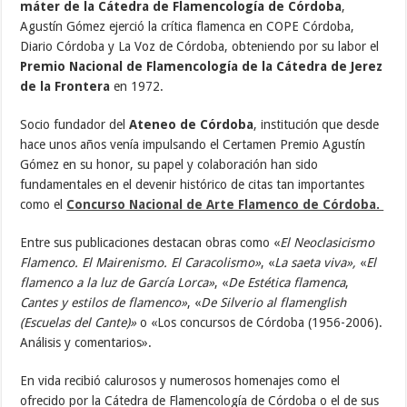
máter de la Cátedra de Flamencología de Córdoba
,
Agustín Gómez ejerció la crítica flamenca en COPE Córdoba,
Diario Córdoba y La Voz de Córdoba, obteniendo por su labor el
Premio Nacional de Flamencología de la Cátedra de Jerez
de la Frontera
en 1972.
Socio fundador del
Ateneo de Córdoba
, institución que desde
hace unos años venía impulsando el Certamen Premio Agustín
Gómez en su honor, su papel y colaboración han sido
fundamentales en el devenir histórico de citas tan importantes
como el
Concurso Nacional de Arte Flamenco de Córdoba.
Entre sus publicaciones destacan obras como «
El Neoclasicismo
Flamenco. El Mairenismo. El Caracolismo»
, «
La saeta viva»,
«
El
flamenco a la luz de García Lorca»
, «
De Estética flamenca
,
Cantes y estilos de flamenco»
, «
De Silverio al flamenglish
(Escuelas del Cante)»
o «Los concursos de Córdoba (1956-2006).
Análisis y comentarios».
En vida recibió calurosos y numerosos homenajes como el
ofrecido por la Cátedra de Flamencología de Córdoba o el de sus