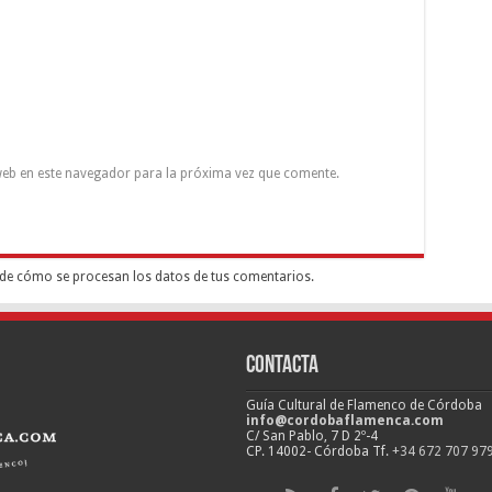
eb en este navegador para la próxima vez que comente.
de cómo se procesan los datos de tus comentarios.
Contacta
Guía Cultural de Flamenco de Córdoba
info@cordobaflamenca.com
C/ San Pablo, 7 D 2º-4
CP. 14002- Córdoba Tf.
+34 672 707 97