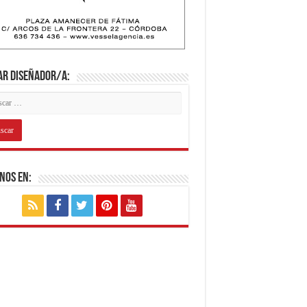
ar diseñador/a:
nos en: