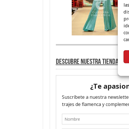
la
di
pr
id
co
ca
Descubre nuestra tienda de 