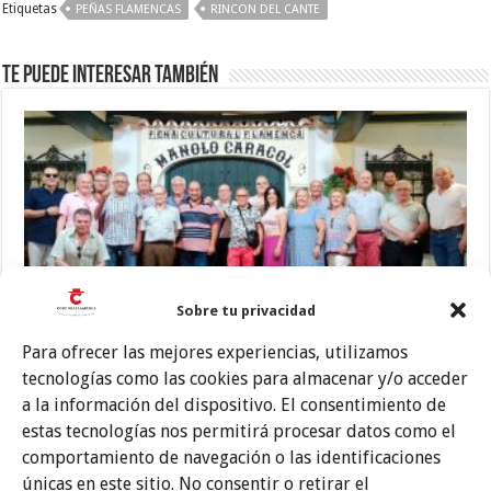
Etiquetas
PEÑAS FLAMENCAS
RINCON DEL CANTE
Te puede interesar también
Sobre tu privacidad
Para ofrecer las mejores experiencias, utilizamos
Una nueva asociación de peñas denuncia ‘numerosas
tecnologías como las cookies para almacenar y/o acceder
irregularidades’ en la antigua Federación de Peñas Flamencas de
Córdoba
a la información del dispositivo. El consentimiento de
28 julio, 2023
estas tecnologías nos permitirá procesar datos como el
comportamiento de navegación o las identificaciones
únicas en este sitio. No consentir o retirar el