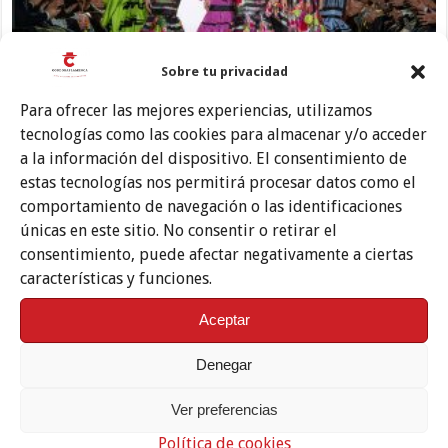
Sobre tu privacidad
Para ofrecer las mejores experiencias, utilizamos
Pablo Retamero y Juanjo Bernal | We love flamenco 2025
tecnologías como las cookies para almacenar y/o acceder
a la información del dispositivo. El consentimiento de
estas tecnologías nos permitirá procesar datos como el
comportamiento de navegación o las identificaciones
únicas en este sitio. No consentir o retirar el
consentimiento, puede afectar negativamente a ciertas
características y funciones.
Aceptar
Denegar
Carmen Acedo | We love flamenco 2025
Ver preferencias
Política de cookies