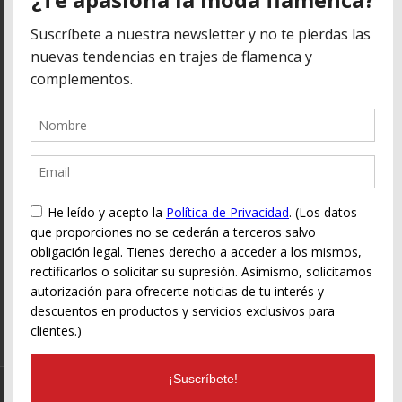
Contacta
Guía Cultural de Flamenco de Córdoba
info@cordobaflamenca.com
C/ San Pablo, 7 D 2º-4
CP. 14002- Córdoba Tf.
+34 672 707 979
© Guía Cultural de Flamenco - cordobaflamenca.com | G14924682 | Córdoba