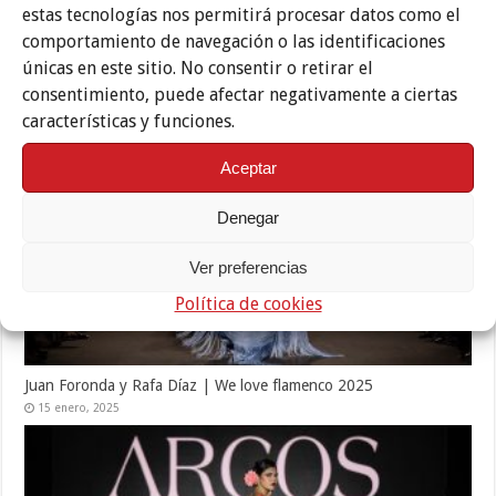
estas tecnologías nos permitirá procesar datos como el
comportamiento de navegación o las identificaciones
únicas en este sitio. No consentir o retirar el
Nazaret Gavira | We love flamenco 2025
consentimiento, puede afectar negativamente a ciertas
15 enero, 2025
características y funciones.
Aceptar
Denegar
Ver preferencias
Política de cookies
Juan Foronda y Rafa Díaz | We love flamenco 2025
15 enero, 2025