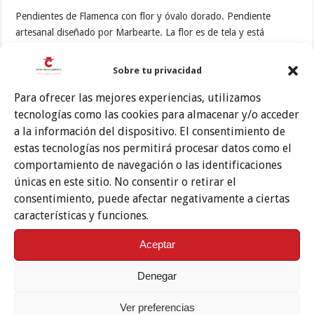
Pendientes de Flamenca con flor y óvalo dorado. Pendiente
artesanal diseñado por Marbearte. La flor es de tela y está
pintada a mano. Pendiente muy ligero. Cierre a presión.
Sobre tu privacidad
Condiciones de Compra
Para ofrecer las mejores experiencias, utilizamos
tecnologías como las cookies para almacenar y/o acceder
a la información del dispositivo. El consentimiento de
estas tecnologías nos permitirá procesar datos como el
comportamiento de navegación o las identificaciones
Este producto no está disponible porque no quedan existencias.
únicas en este sitio. No consentir o retirar el
consentimiento, puede afectar negativamente a ciertas
SKU:
PEN-77
características y funciones.
Categoría:
Pendientes de Flamenca y Complementos
Aceptar
Información adicional
Valoraciones (0)
Denegar
Información adicional
Ver preferencias