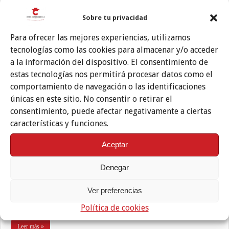
Sobre tu privacidad
El Festival de Jerez, pospuesto a mayo
Para ofrecer las mejores experiencias, utilizamos
tecnologías como las cookies para almacenar y/o acceder
a la información del dispositivo. El consentimiento de
estas tecnologías nos permitirá procesar datos como el
comportamiento de navegación o las identificaciones
únicas en este sitio. No consentir o retirar el
consentimiento, puede afectar negativamente a ciertas
características y funciones.
Aceptar
La 25 edición del Festival de Jerez, certamen dedicado al baile flamenco y
español, tendrá lugar entre el 6 y el 22 de mayo de 2021. Tal y como
Denegar
detalla el comunicado remitido a los medios por parte de la
organización del festival, este aplazamiento obedece a las restricciones
Ver preferencias
internacionales -provocadas por los rebrotes del Covid 19- que
Política de cookies
dificultan la …
Leer más »