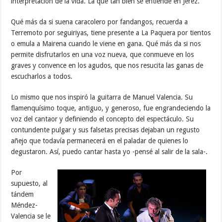
interpretación de la vida. La que tan bien se entiende en Jerez.
Qué más da si suena caracolero por fandangos, recuerda a
Terremoto por seguiriyas, tiene presente a La Paquera por tientos
o emula a Mairena cuando le viene en gana. Qué más da si nos
permite disfrutarlos en una voz nueva, que conmueve en los
graves y convence en los agudos, que nos resucita las ganas de
escucharlos a todos.
Lo mismo que nos inspiró la guitarra de Manuel Valencia. Su
flamenquísimo toque, antiguo, y generoso, fue engrandeciendo la
voz del cantaor y definiendo el concepto del espectáculo. Su
contundente pulgar y sus falsetas precisas dejaban un regusto
añejo que todavía permanecerá en el paladar de quienes lo
degustaron. Así, puedo cantar hasta yo -pensé al salir de la sala-.
Por
supuesto, al
tándem
Méndez-
Valencia se le